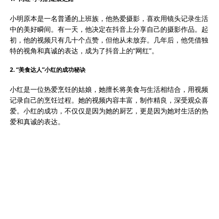
小明原本是一名普通的上班族，他热爱摄影，喜欢用镜头记录生活
中的美好瞬间。有一天，他决定在抖音上分享自己的摄影作品。起
初，他的视频只有几十个点赞，但他从未放弃。几年后，他凭借独
特的视角和真诚的表达，成为了抖音上的“网红”。
2. “美食达人”小红的成功秘诀
小红是一位热爱烹饪的姑娘，她擅长将美食与生活相结合，用视频
记录自己的烹饪过程。她的视频内容丰富，制作精良，深受观众喜
爱。小红的成功，不仅仅是因为她的厨艺，更是因为她对生活的热
爱和真诚的表达。
四、结语：在千川中找到自己的位置
抖音，这个充满活力的平台，就像一片广阔的海洋，等待着每一个
有梦想的人前来探索。在这个海洋中，每个人都是一艘独特的船
只，我们需要找到自己的航向，用坚持和真诚，在这片千川中找到
自己的位置。
或许，这个过程充满了挑战，但正是这些挑战，让
我们的人生变得更加精彩。正如那句话所说：“不经历风雨，怎么
见彩虹？”在这个充满无限可能的抖音时代，让我们勇敢地扬帆起