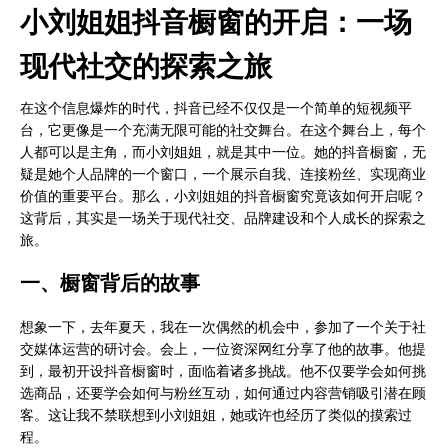
小刘姐姐抖音橱窗的开启：一场
姐
抖
现代社交的探索之旅
音
橱
窗
在这个信息爆炸的时代，抖音已经不仅仅是一个简单的短视频平
怎
台，它更像是一个充满无限可能的社交舞台。在这个舞台上，每个
么
人都可以是主角，而小刘姐姐，就是其中一位。她的抖音橱窗，无
开-
疑是她个人品牌的一个窗口，一个展示自我、连接粉丝、实现商业
抖
价值的重要平台。那么，小刘姐姐的抖音橱窗究竟该如何开启呢？
音
这背后，其实是一场关于现代社交、品牌建设和个人成长的探索之
橱
旅。
窗
开
一、橱窗背后的故事
启
教
想象一下，去年夏天，我在一次偶然的机会中，参加了一个关于社
程，
交媒体运营的研讨会。会上，一位资深网红分享了他的故事。他提
小
到，最初开设抖音橱窗时，面临着诸多挑战。他不仅要学会如何挑
刘
选商品，还要学会如何与粉丝互动，如何通过内容营销吸引潜在顾
姐
客。这让我不禁联想到小刘姐姐，她或许也经历了类似的摸索过
姐
程。