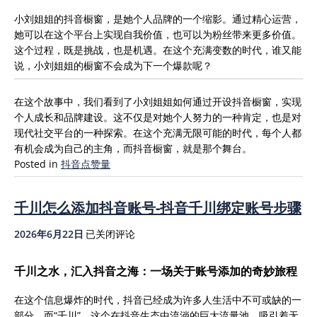
小刘姐姐的抖音橱窗，是她个人品牌的一个缩影。通过精心运营，
她可以在这个平台上实现自我价值，也可以为粉丝带来更多价值。
这个过程，既是挑战，也是机遇。在这个充满变数的时代，谁又能
说，小刘姐姐的橱窗不会成为下一个爆款呢？
在这个故事中，我们看到了小刘姐姐如何通过开设抖音橱窗，实现
个人成长和品牌建设。这不仅是对她个人努力的一种肯定，也是对
现代社交平台的一种探索。在这个充满无限可能的时代，每个人都
有机会成为自己的主角，而抖音橱窗，就是那个舞台。
Posted in
抖音点赞量
千川怎么添加抖音账号-抖音千川绑定账号步骤
千
2026年6月22日
已关闭评论
川
怎
千川之水，汇入抖音之海：一场关于账号添加的奇妙旅程
么
添
在这个信息爆炸的时代，抖音已经成为许多人生活中不可或缺的一
加
部分。而“千川”，这个在抖音生态中流淌的巨大流量池，吸引着无