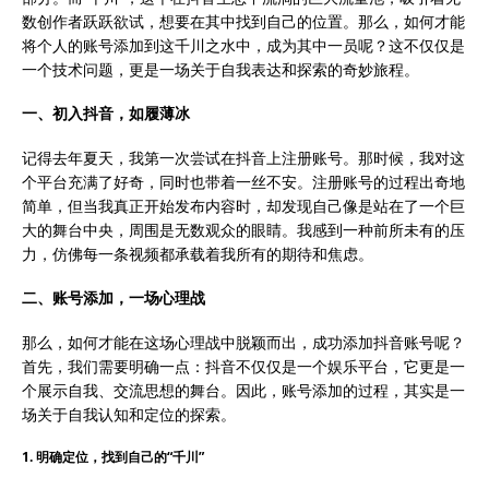
抖
数创作者跃跃欲试，想要在其中找到自己的位置。那么，如何才能
音
将个人的账号添加到这千川之水中，成为其中一员呢？这不仅仅是
账
一个技术问题，更是一场关于自我表达和探索的奇妙旅程。
号-
抖
一、初入抖音，如履薄冰
音
记得去年夏天，我第一次尝试在抖音上注册账号。那时候，我对这
千
个平台充满了好奇，同时也带着一丝不安。注册账号的过程出奇地
川
简单，但当我真正开始发布内容时，却发现自己像是站在了一个巨
绑
大的舞台中央，周围是无数观众的眼睛。我感到一种前所未有的压
定
力，仿佛每一条视频都承载着我所有的期待和焦虑。
账
号
二、账号添加，一场心理战
步
骤
那么，如何才能在这场心理战中脱颖而出，成功添加抖音账号呢？
首先，我们需要明确一点：抖音不仅仅是一个娱乐平台，它更是一
个展示自我、交流思想的舞台。因此，账号添加的过程，其实是一
场关于自我认知和定位的探索。
1. 明确定位，找到自己的“千川”