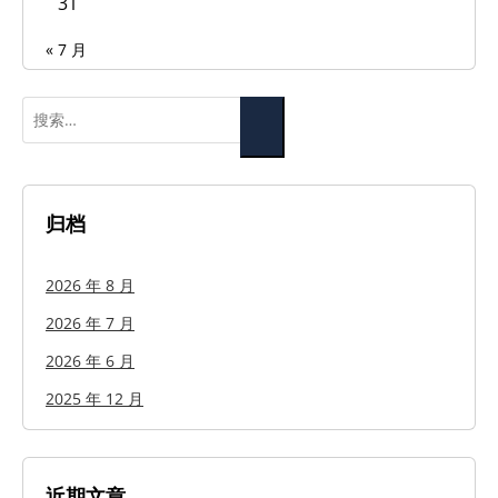
31
« 7 月
搜
索：
归档
2026 年 8 月
2026 年 7 月
2026 年 6 月
2025 年 12 月
近期文章