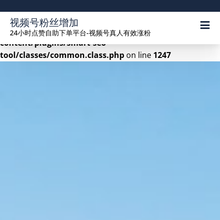
Warning
: Undefined array key 2 in
视频号粉丝增加
/www/wwwroot/seekhue.com/wp-
24小时点赞自助下单平台-视频号真人有效涨粉
content/plugins/smart-seo-
tool/classes/common.class.php
on line
1247
Skip
to
content