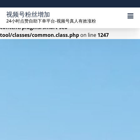
Warning
: Undefined array key 2 in
视频号粉丝增加
/www/wwwroot/seekhue.com/wp-
24小时点赞自助下单平台-视频号真人有效涨粉
content/plugins/smart-seo-
tool/classes/common.class.php
on line
1247
Skip
to
content