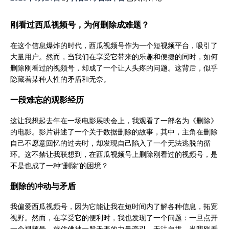
看
过
刚看过西瓜视频号，为何删除成难题？
西
瓜
在这个信息爆炸的时代，西瓜视频号作为一个短视频平台，吸引了
视
大量用户。然而，当我们在享受它带来的乐趣和便捷的同时，如何
频
删除刚看过的视频号，却成了一个让人头疼的问题。这背后，似乎
号
隐藏着某种人性的矛盾和无奈。
怎
么
一段难忘的观影经历
删
这让我想起去年在一场电影展映会上，我观看了一部名为《删除》
除-
的电影。影片讲述了一个关于数据删除的故事，其中，主角在删除
西
自己不愿意回忆的过去时，却发现自己陷入了一个无法逃脱的循
瓜
环。这不禁让我联想到，在西瓜视频号上删除刚看过的视频号，是
视
不是也成了一种“删除”的困境？
频
号
删除的冲动与矛盾
清
空
我偏爱西瓜视频号，因为它能让我在短时间内了解各种信息，拓宽
记
视野。然而，在享受它的便利时，我也发现了一个问题：一旦点开
录
一个视频号，就仿佛被一股无形的力量牵引，无法自拔。当我刚看