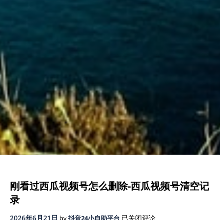
刚看过西瓜视频号怎么删除-西瓜视频号清空记
录
刚
2026年6月21日
已关闭评论
by
抖音24小自助平台