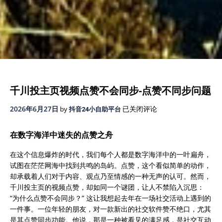
千川投主页视频点赞不会同步-点赞不同步问题
千
2026年6月27日
已关闭评论
by
抖音24小自助平台
川
投
在数字海洋中迷失的点赞之舟
主
页
在这个信息爆炸的时代，我们每个人都是数字海洋中的一叶扁舟，
视
试图在茫茫网海中找到共鸣的岛屿。点赞，这个看似简单的动作，
频
却承载着人们对于内容、观点乃至情感的一种无声的认可。然而，
点
千川投主页的视频点赞，却如同一个谜团，让人不禁陷入沉思：
赞
“为什么点赞不会同步？”
这让我想起去年在一场社交活动上遇到的
不
一件事。一位年轻的朋友，对一款新出的社交软件赞不绝口，尤其
会
是其点赞同步功能。他说，那是一种被看见的满足感，是社交互动